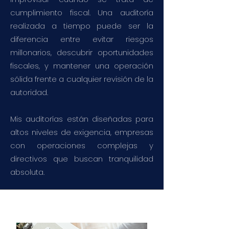
cumplimiento fiscal. Una auditoría
realizada a tiempo puede ser la
diferencia entre evitar riesgos
millonarios, descubrir oportunidades
fiscales, y mantener una operación
sólida frente a cualquier revisión de la
autoridad.
Mis auditorías están diseñadas para
altos niveles de exigencia, empresas
con operaciones complejas y
directivos que buscan tranquilidad
absoluta.