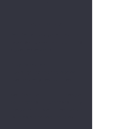
3
Auditorías
Permíteme apoyarte con mi
expertise preventivo con mis
siguientes servicios:
Diagnóstico fiscal
Due dilligence materialidad de
operaciones y devoluciones
Identificamos riesgos,
optimizamos procesos y
aseguramos que tu estructura
fiscal esté alineada con la ley.