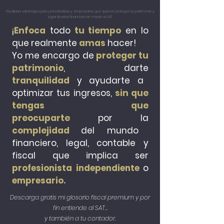
Fiscalidad estratégica para profesionistas y empresarios que quieren proteger su patrimonio y
lograr libertad financiera sin miedo al SAT
¡
Enfoca
todo
tu tiempo
en lo
que realmente
amas
hacer!
Yo me encargo de
proteger tu
patrimonio
, darte
tranquilidad
y ayudarte a
optimizar tus ingresos,
sin que
tengas que
preocuparte
por
la
complejidad
del mundo
financiero, legal, contable y
fiscal que implica ser
profesionista independiente
o
empresario.
Descarga gratis mi glosario fiscal premium y por
fin entiende al SAT…
y también a tu contador.