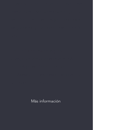
Cuento con cuatro tipo de
asesorías 1:1 virtuales para ti, cada
sesión te entrega claridad,
seguridad y un plan de acción
real.
1. Inicio fiscal estratégico
2. Regularizándome con el SAT
3. Tu régimen fiscal actual
4. Asesoría express sobre un
tema en concreto
Más información