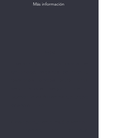
Más información
4
Legal
Diseñamos contratos, avisos de
privacidad, registros de marca,
revisiones legales entre otros
servicios que aseguran que tu
operación esté bien estructurada
desde el inicio.
Cada documento está diseñado
a medida, con enfoque