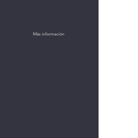
preventivo, estratégico y
orientado a proteger tu
patrimonio y tu crecimiento.
Más información
5
Cursos, platicas, talleres
Cursos, platicas o talleres, a
través de una formación práctica
sobre temas fiscales, contables y
legales, impartida en un lenguaje
claro y aplicable para ti o tu
equipo.