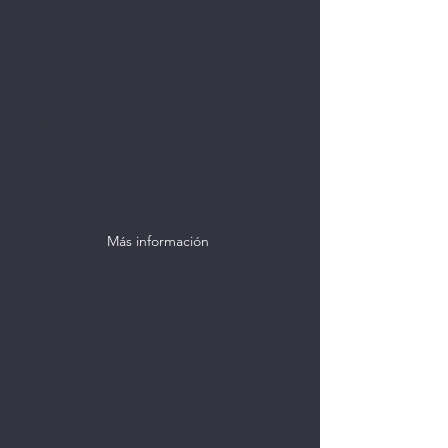
áreas críticas de tu operación
con un enfoque integral
contable, fiscal y legal, para que
tú puedas enfocarte en lo que
amas hacer, crecer tu negocio
mientras tu patrimonio esta
protegido.
Más información
2
Asesorías 1:1